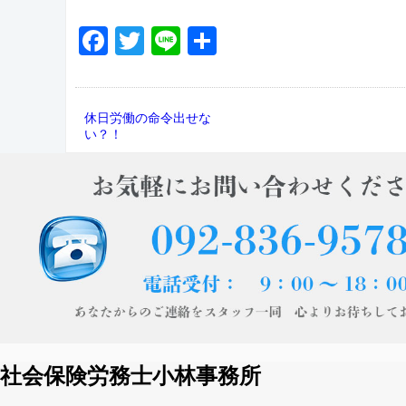
Facebook
Twitter
Line
共
有
休日労働の命令出せな
い？！
社会保険労務士小林事務所