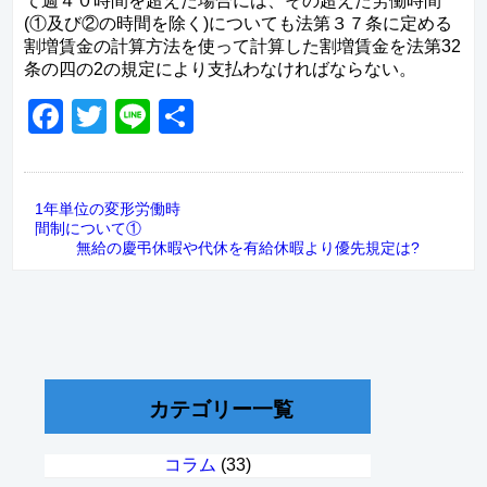
て週４０時間を超えた場合には、その超えた労働時間
(①及び②の時間を除く)についても法第３７条に定める
割増賃金の計算方法を使って計算した割増賃金を法第32
条の四の2の規定により支払わなければならない。
Facebook
Twitter
Line
共
有
1年単位の変形労働時
間制について①
無給の慶弔休暇や代休を有給休暇より優先規定は?
カテゴリー一覧
コラム
(33)